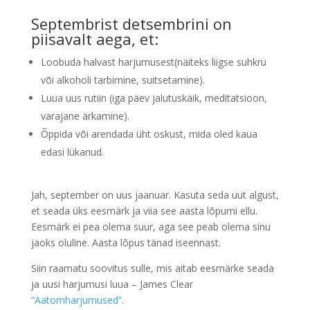
Septembrist detsembrini on
piisavalt aega, et:
Loobuda halvast harjumusest(näiteks liigse suhkru
või alkoholi tarbimine, suitsetamine).
Luua uus rutiin (iga päev jalutuskäik, meditatsioon,
varajane ärkamine).
Õppida või arendada üht oskust, mida oled kaua
edasi lükanud.
Jah, september on uus jaanuar. Kasuta seda uut algust,
et seada üks eesmärk ja viia see aasta lõpumi ellu.
Eesmärk ei pea olema suur, aga see peab olema sinu
jaoks oluline. Aasta lõpus tänad iseennast.
Siin raamatu soovitus sulle, mis aitab eesmärke seada
ja uusi harjumusi luua – James Clear
“Aatomharjumused”.