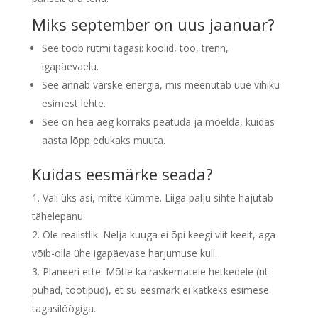
Miks september on uus jaanuar?
See toob rütmi tagasi: koolid, töö, trenn,
igapäevaelu.
See annab värske energia, mis meenutab uue vihiku
esimest lehte.
See on hea aeg korraks peatuda ja mõelda, kuidas
aasta lõpp edukaks muuta.
Kuidas eesmärke seada?
Vali üks asi, mitte kümme. Liiga palju sihte hajutab
tähelepanu.
Ole realistlik. Nelja kuuga ei õpi keegi viit keelt, aga
võib-olla ühe igapäevase harjumuse küll.
Planeeri ette. Mõtle ka raskematele hetkedele (nt
pühad, töötipud), et su eesmärk ei katkeks esimese
tagasilöögiga.