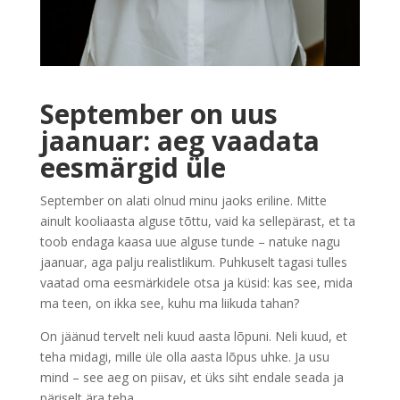
September on uus
jaanuar: aeg vaadata
eesmärgid üle
September on alati olnud minu jaoks eriline. Mitte
ainult kooliaasta alguse tõttu, vaid ka sellepärast, et ta
toob endaga kaasa uue alguse tunde – natuke nagu
jaanuar, aga palju realistlikum. Puhkuselt tagasi tulles
vaatad oma eesmärkidele otsa ja küsid: kas see, mida
ma teen, on ikka see, kuhu ma liikuda tahan?
On jäänud tervelt neli kuud aasta lõpuni. Neli kuud, et
teha midagi, mille üle olla aasta lõpus uhke. Ja usu
mind – see aeg on piisav, et üks siht endale seada ja
päriselt ära teha.